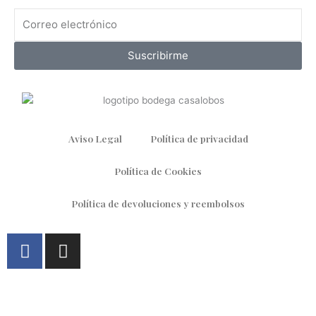
Correo
electrónico
Suscribirme
Aviso Legal
Política de privacidad
Política de Cookies
Política de devoluciones y reembolsos
F
I
a
n
c
s
e
t
HOME
b
a