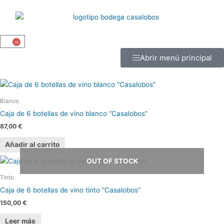
Ir
al
contenido
0
Carrito
Abrir menú principal
Blanco
Caja de 6 botellas de vino blanco “Casalobos”
87,00
€
Añadir al carrito
OUT OF STOCK
Tinto
Caja de 6 botellas de vino tinto “Casalobos”
150,00
€
Leer más