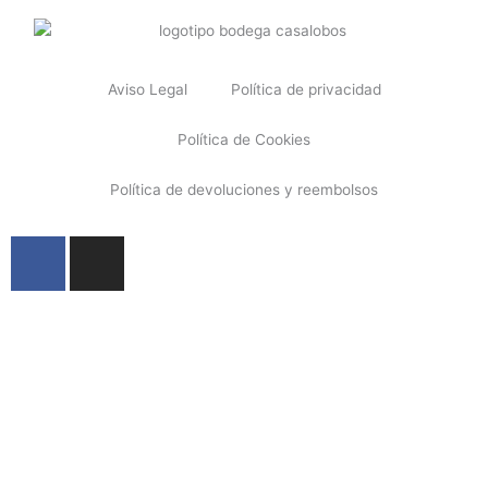
Aviso Legal
Política de privacidad
Política de Cookies
Política de devoluciones y reembolsos
F
I
a
n
c
s
e
t
HOME
b
a
o
g
o
r
k
a
LA BODEGA
m